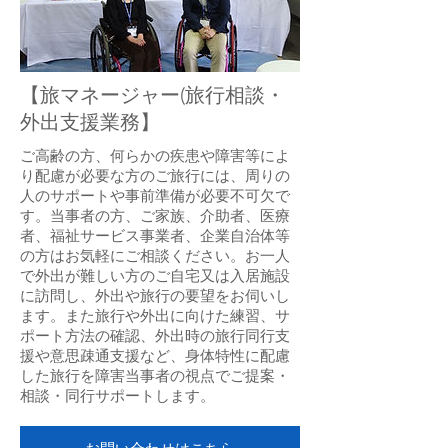
【旅マネージャー(旅行相談・
外出支援業務】
ご高齢の方、何らかの疾患や障害等によ
り配慮が必要な方のご旅行には、周りの
人のサポートや事前準備が必要不可欠で
す。当事者の方、ご家族、介助者、医療
者、福祉サービス事業者、企業自治体等
の方はお気軽にご相談ください。お一人
で外出が難しい方のご自宅又は入居施設
に訪問し、外出や旅行の要望をお伺いし
ます。また旅行や外出に向けた練習、サ
ポート方法の確認、外出時の旅行同行支
援や意思疎通支援など、身体特性に配慮
した旅行を障害当事者の視点でご提案・
相談・同行サポートします。